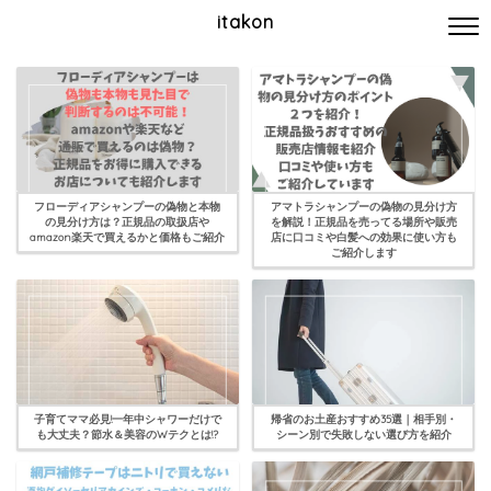
itakon
フローディアシャンプーの偽物と本物
アマトラシャンプーの偽物の見分け方
の見分け方は？正規品の取扱店や
を解説！正規品を売ってる場所や販売
amazon楽天で買えるかと価格もご紹介
店に口コミや白髪への効果に使い方も
ご紹介します
子育てママ必見!一年中シャワーだけで
帰省のお土産おすすめ35選｜相手別・
も大丈夫？節水＆美容のWテクとは!?
シーン別で失敗しない選び方を紹介