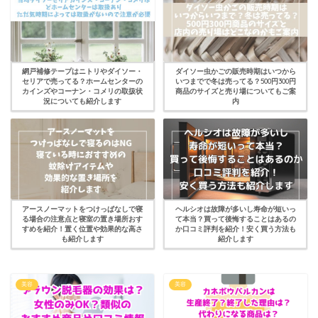
網戸補修テープはニトリやダイソー・
ダイソー虫かごの販売時期はいつから
セリアで売ってる？ホームセンターの
いつまでで冬は売ってる？500円300円
カインズやコーナン・コメリの取扱状
商品のサイズと売り場についてもご案
況についても紹介します
内
アースノーマットをつけっぱなしで寝
ヘルシオは故障が多いし寿命が短いっ
る場合の注意点と寝室の置き場所おす
て本当？買って後悔することはあるの
すめを紹介！置く位置や効果的な高さ
か口コミ評判を紹介！安く買う方法も
も紹介します
紹介します
美容
美容