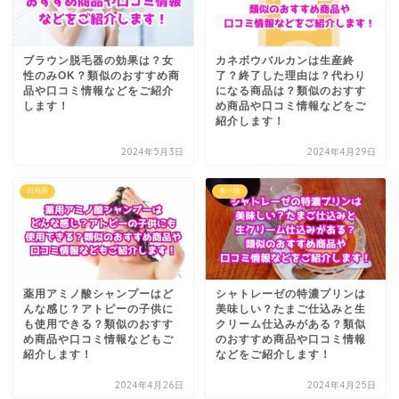
ブラウン脱毛器の効果は？女
カネボウバルカンは生産終
性のみOK？類似のおすすめ商
了？終了した理由は？代わり
品や口コミ情報などをご紹介
になる商品は？類似のおすす
します！
め商品や口コミ情報などをご
紹介します！
2024年5月3日
2024年4月29日
日用品
食べ物
薬用アミノ酸シャンプーはど
シャトレーゼの特濃プリンは
んな感じ？アトピーの子供に
美味しい？たまご仕込みと生
も使用できる？類似のおすす
クリーム仕込みがある？類似
め商品や口コミ情報などもご
のおすすめ商品や口コミ情報
紹介します！
などをご紹介します！
2024年4月26日
2024年4月25日