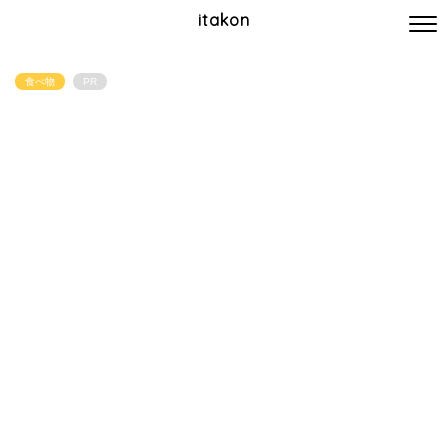
itakon
食べ物
PR