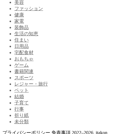
美容
ファッション
健康
家電
装飾品
生活の知恵
住まい
日用品
宅配食材
おもちゃ
ゲーム
書籍関連
スポーツ
レジャー・旅行
ペット
結婚
子育て
行事
折り紙
未分類
プライバシーポリシー
免責事項
2022–2026 itakon