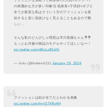
フェミニンな系統って高身長×大人顔×ロングヘア
の綺麗めな方が多い印象🤔 低身長×子供顔×ボブと
全てが真逆な私はそういう方のファッションを真
似すると逆に垢抜けなく見えることもあるので難
しい…
そんな私のどんぴしゃ理想は市川美織ちゃん💐💐
もっとお洋服や雑誌のモデルやってほしいな〜！
pic.twitter.com/dKoLc85xIG
— 𝐼𝑡𝑢𝑘𝑎 (@itukaxx111)
January 25, 2024
ファッションは顔が全てだとわかる画像
pic.twitter.com/hyrG7XRvAH