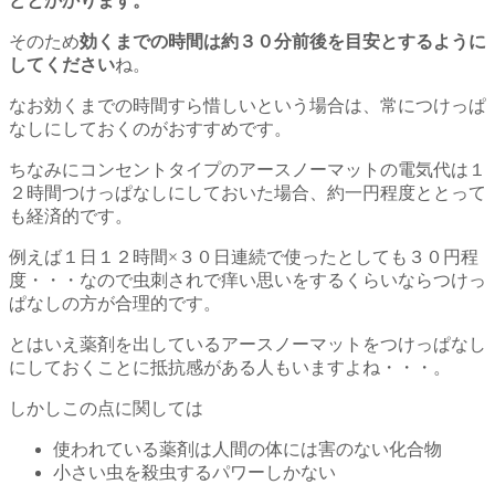
どとかかります。
そのため
効くまでの時間は約３０分前後を目安とするように
してください
ね。
なお効くまでの時間すら惜しいという場合は、常につけっぱ
なしにしておくのがおすすめです。
ちなみにコンセントタイプのアースノーマットの電気代は１
２時間つけっぱなしにしておいた場合、約一円程度ととって
も経済的です。
例えば１日１２時間×３０日連続で使ったとしても３０円程
度・・・なので虫刺されで痒い思いをするくらいならつけっ
ぱなしの方が合理的です。
とはいえ薬剤を出しているアースノーマットをつけっぱなし
にしておくことに抵抗感がある人もいますよね・・・。
しかしこの点に関しては
使われている薬剤は人間の体には害のない化合物
小さい虫を殺虫するパワーしかない