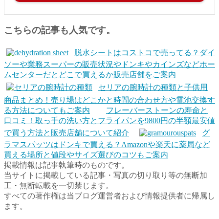
こちらの記事も人気です。
脱水シートはコストコで売ってる？ダイ
ソーや業務スーパーの販売状況やドンキやカインズなどホー
ムセンターだとどこで買えるか販売店舗をご案内
セリアの腕時計の種類と子供用
商品まとめ！売り場はどこかと時間の合わせ方や電池交換す
る方法についてもご案内
フレーバーストーンの寿命と
口コミ！取っ手の洗い方とフライパンを9800円の半額最安値
で買う方法と販売店舗について紹介
グ
ラマスパッツはドンキで買える？Amazonや楽天に薬局など
買える場所と値段やサイズ選びのコツもご案内
掲載情報は記事執筆時のものです。
当サイトに掲載している記事・写真の切り取り等の無断加
工・無断転載を一切禁じます。
すべての著作権は当ブログ運営者および情報提供者に帰属し
ます。