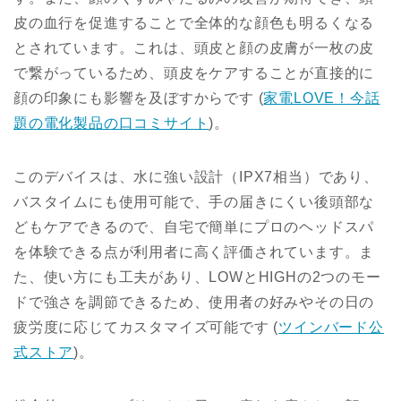
皮の血行を促進することで全体的な顔色も明るくなる
とされています。これは、頭皮と顔の皮膚が一枚の皮
で繋がっているため、頭皮をケアすることが直接的に
顔の印象にも影響を及ぼすからです​
(
家電LOVE！今話
題の電化製品の口コミサイト
)
​。
このデバイスは、水に強い設計（IPX7相当）であり、
バスタイムにも使用可能で、手の届きにくい後頭部な
どもケアできるので、自宅で簡単にプロのヘッドスパ
を体験できる点が利用者に高く評価されています。ま
た、使い方にも工夫があり、LOWとHIGHの2つのモー
ドで強さを調節できるため、使用者の好みやその日の
疲労度に応じてカスタマイズ可能です​
(
ツインバード公
式ストア
)
​。