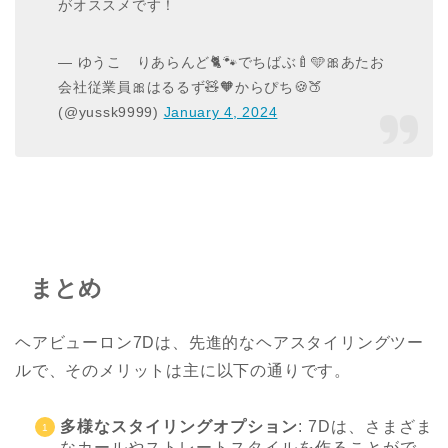
がオススメです！
— ゆうこ りあらんど🐈🐾でちばぶ🍼🩵🎀あたお
会社従業員🎀はるるず🧸🧡からぴち🍪🍑
(@yussk9999)
January 4, 2024
まとめ
ヘアビューロン7Dは、先進的なヘアスタイリングツー
ルで、そのメリットは主に以下の通りです。
多様なスタイリングオプション
: 7Dは、さまざま
なカールやストレートスタイルを作ることがで