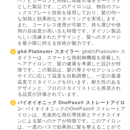
ヘアビューロンと同様に高級市場をターゲット
とした製品です。このアイロンは、独自のフレ
ックスプレート技術を採用しており、髪の均一
な加熱と効果的なスタイリングを実現します。
また、コードレス使用が可能で、持ち運びや使
用の自由度が高い点も特徴です。ダイソン製品
らしい洗練されたデザインと、髪へのダメージ
を最小限に抑える技術が魅力です。
ghd Platinum+ スタイラー
: ghdのPlatinum+ ス
タイラーは、スマートな熱制御機能を搭載した
ヘアアイロンで、髪の健康を考慮した設計が特
徴です。この製品は、髪の厚さやセクションの
サイズに応じて温度を自動調整し、一定の最適
温度でスタイリングを行います。耐久性のある
デザインと、プロのスタイリストにも推奨され
る品質が評価されています。
バイオイオニック OnePass® ストレートアイロ
ン
: バイオイオニックのOnePass® ストレートア
イロンは、先進的な熱伝導技術とマイナスイオ
ンによる髪へのケアが特徴です。このアイロン
は、一度のパスで効果的に髪を整えることがで