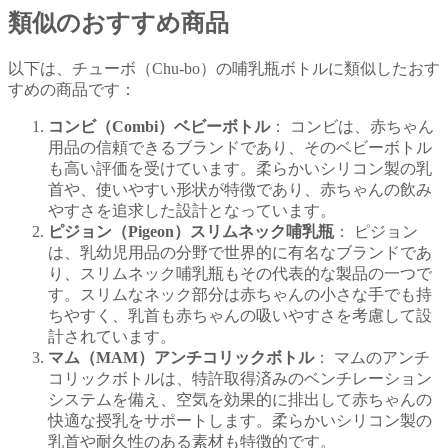
類似のおすすめ商品
以下は、チューボ（Chu-bo）の哺乳瓶ボトルに類似したおす
すめの商品です：
コンビ（Combi）ベビーボトル
： コンビは、赤ちゃん
用品の信頼できるブランドであり、そのベビーボトル
も高い評価を受けています。柔らかいシリコン製の乳
首や、使いやすい形状が特徴であり、赤ちゃんの飲み
やすさを追求した設計となっています。
ピジョン（Pigeon）スリムネック哺乳瓶
： ピジョン
は、乳幼児用品の分野で世界的に有名なブランドであ
り、スリムネック哺乳瓶もその代表的な製品の一つで
す。スリムなネック部分は赤ちゃんの小さな手でも持
ちやすく、乳首も赤ちゃんの吸いやすさを考慮して設
計されています。
マム（MAM）アンチコリックボトル
： マムのアンチ
コリックボトルは、特許取得済みのベンチレーション
システムを備え、空気を効果的に排出して赤ちゃんの
快適な授乳をサポートします。柔らかいシリコン製の
乳首や耐久性のある素材も特徴的です。