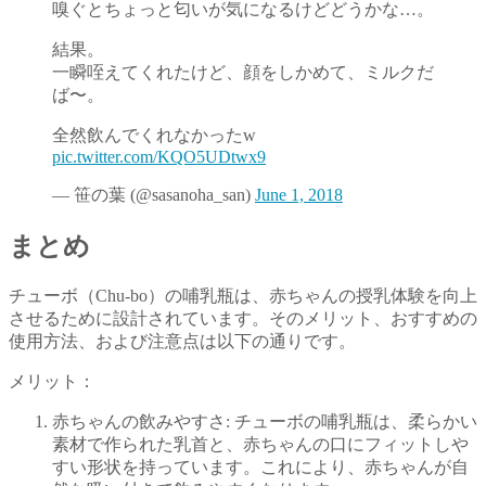
嗅ぐとちょっと匂いが気になるけどどうかな…。
結果。
一瞬咥えてくれたけど、顔をしかめて、ミルクだ
ば〜。
全然飲んでくれなかったw
pic.twitter.com/KQO5UDtwx9
— 笹の葉 (@sasanoha_san)
June 1, 2018
まとめ
チューボ（Chu-bo）の哺乳瓶は、赤ちゃんの授乳体験を向上
させるために設計されています。そのメリット、おすすめの
使用方法、および注意点は以下の通りです。
メリット：
赤ちゃんの飲みやすさ: チューボの哺乳瓶は、柔らかい
素材で作られた乳首と、赤ちゃんの口にフィットしや
すい形状を持っています。これにより、赤ちゃんが自