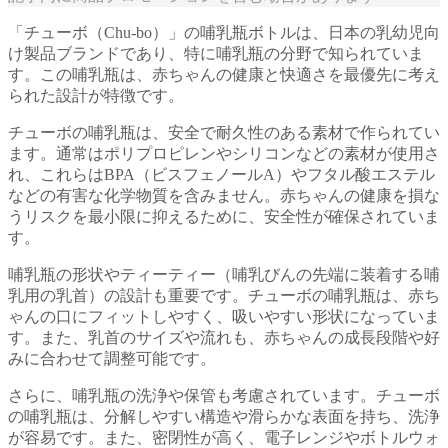
「チューボ（Chu-bo）」の哺乳瓶ボトルは、日本の乳幼児向
け製品ブランドであり、特に哺乳瓶の分野で知られていま
す。この哺乳瓶は、赤ちゃんの健康と快適さを最優先に考え
られた設計が特徴です。
チューボの哺乳瓶は、安全で耐久性のある素材で作られてい
ます。通常はポリプロピレンやシリコンなどの素材が使用さ
れ、これらはBPA（ビスフェノールA）やフタル酸エステル
などの有害な化学物質を含みません。赤ちゃんの健康を損な
うリスクを最小限に抑えるために、安全性が確保されていま
す。
哺乳瓶の形状やティーティー（哺乳びんの先端に装着する哺
乳用の乳首）の設計も重要です。チューボの哺乳瓶は、赤ち
ゃんの口にフィットしやすく、吸いやすい形状になっていま
す。また、乳首のサイズや流れも、赤ちゃんの成長段階や好
みに合わせて調整可能です。
さらに、哺乳瓶の洗浄や保管も考慮されています。チューボ
の哺乳瓶は、分解しやすい構造や滑らかな表面を持ち、洗浄
が容易です。また、密閉性が高く、電子レンジやボトルウォ