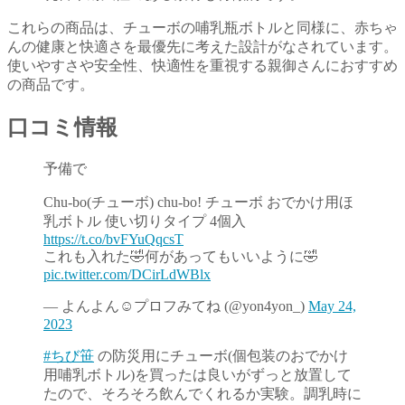
これらの商品は、チューボの哺乳瓶ボトルと同様に、赤ちゃ
んの健康と快適さを最優先に考えた設計がなされています。
使いやすさや安全性、快適性を重視する親御さんにおすすめ
の商品です。
口コミ情報
予備で
Chu-bo(チューボ) chu-bo! チューボ おでかけ用ほ
乳ボトル 使い切りタイプ 4個入
https://t.co/bvFYuQqcsT
これも入れた🤣何があってもいいように🤣
pic.twitter.com/DCirLdWBlx
— よんよん☺︎プロフみてね (@yon4yon_)
May 24,
2023
#ちび笹
の防災用にチューボ(個包装のおでかけ
用哺乳ボトル)を買ったは良いがずっと放置して
たので、そろそろ飲んでくれるか実験。調乳時に