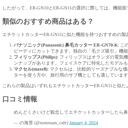
したがって、ER-GN10とER-GN11の選択に際しては、
類似のおすすめ商品はある？
エチケットカッターER-GN11に似た機能を持つおすすめの
パナソニック(Panasonic) 鼻毛カッター ER-GN70-K
: 
ピーディにカットできます。独自の「毛クズ吸引」機能が
フィリップス(Philips)
: フィリップスはオランダの電
ンナップがあります。フェイスケアに特化したモデルもあ
マクセル(maxell)
: マクセルは、比較的リーズナブル
ターを使う方や、旅行用のサブ機としても適しています​
これらの製品はいずれもエチケットカッターER-GN11と似
口コミ情報
めんどくさいけど観念してエチケットカッターしたら鼻
— の海苔 (@nonossan_cafe)
January 4, 2024