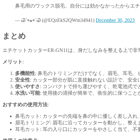
鼻毛用のワックス脱毛、自分には効かなかったからエチ
— Ꮚˊ⌯ﻌ⌯ˋᏊ (@EQzEkS2QWm34941)
December 30, 2023
まとめ
エチケットカッターER-GN11は、身だしなみを整える上
メリット
:
多機能性
: 鼻毛のトリミングだけでなく、眉毛、耳毛
安全性
: カッター部分が肌に直接触れない設計で、安全
使いやすさ
: コンパクトで持ち運びやすく、乾電池式で
水洗い可能
: 使用後の清掃が簡単で、衛生的に保つこと
おすすめの使用方法
:
鼻毛カット: カッターの先端を鼻の中に優しく差し入
眉毛トリミング: 眉毛に沿ってカッターを動かし、整え
耳毛カット: 耳の入り口にカッターをやさしく当て、不