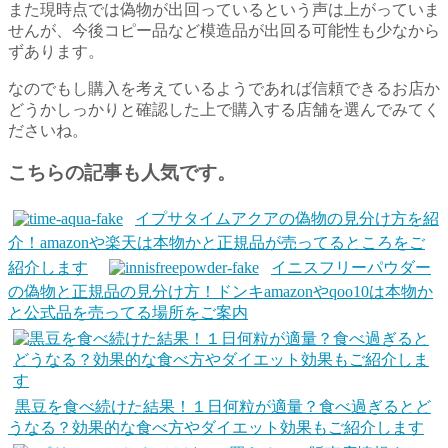
また現時点では偽物が出回っているという声は上がっていま
せんが、今後コピー品など模造品が出回る可能性も少なから
ずあります。
なのでもし購入を考えているようであれば信頼できるお店か
どうかしっかりと確認した上で購入する店舗を選んでみてく
ださいね。
こちらの記事も人気です。
イプサタイムアクアの偽物の見分け方を紹
介！amazonや楽天は本物かと正規品が売ってるところをご
紹介します
イニスフリーパウダー
の偽物と正規品の見分け方！ドンキamazonやqoo10は本物か
と公式品を売ってる場所をご案内
黒豆を食べ続けた結果！１日何粒が適量？食べ過ぎるとど
うなる？効果的な食べ方やダイエット効果もご紹介します