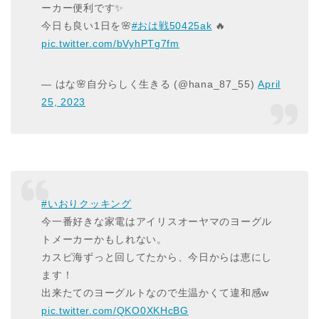
ーカー便利です✨
今日も良い1日を🌸
#おは戦50425ak
🔥
pic.twitter.com/bVyhPTg7fm
— はな🌸自分らしく生きる (@hana_87_55)
April
25, 2023
#いおりクッキング
今一番好きな家電はアイリスオーヤマのヨーグル
トメーカーかもしれない。
カスピ海ずっと回してたから、今日からは恵にし
ます！
出来たてのヨーグルトなので生温かくて違和感w
pic.twitter.com/QKO0XKHcBG