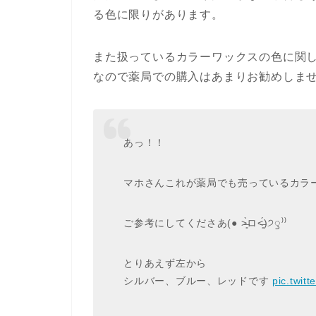
る色に限りがあります。
また扱っているカラーワックスの色に関
なので薬局での購入はあまりお勧めしま
あっ！！
マホさんこれが薬局でも売っているカラ
ご参考にしてくださあ(● ˃̶͈̀ロ˂̶͈́)੭ꠥ⁾⁾
とりあえず左から
シルバー、ブルー、レッドです
pic.twit