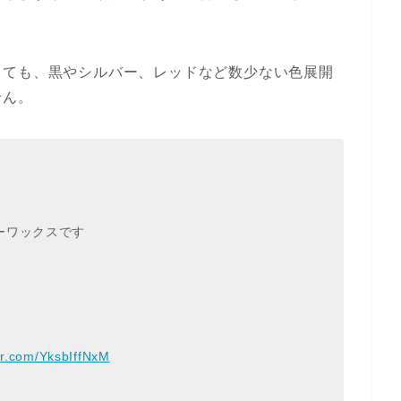
しても、黒やシルバー、レッドなど数少ない色展開
せん。
ーワックスです
ter.com/YksbIffNxM