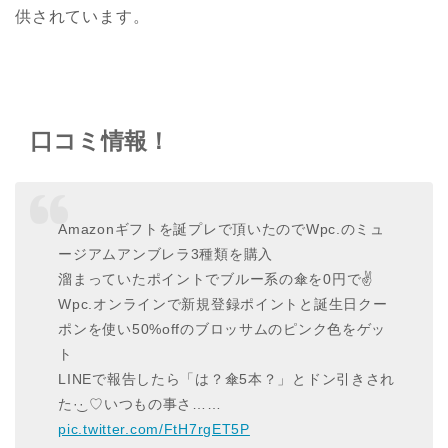
供されています。
口コミ情報！
Amazonギフトを誕プレで頂いたのでWpc.のミュ
ージアムアンブレラ3種類を購入
溜まっていたポイントでブルー系の傘を0円で✌️
Wpc.オンラインで新規登録ポイントと誕生日クー
ポンを使い50%offのブロッサムのピンク色をゲッ
ト
LINEで報告したら「は？傘5本？」とドン引きされ
た·͜· ♡いつもの事さ……
pic.twitter.com/FtH7rgET5P