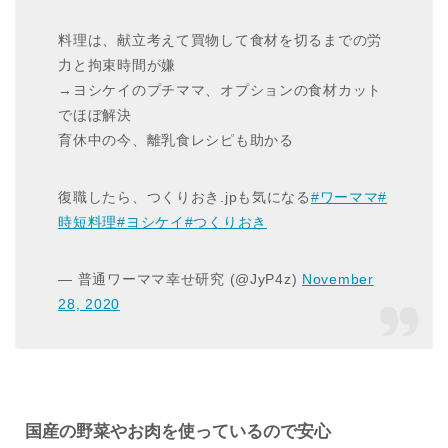
料理は、献立考えて買物して食材を切るまでの労
力と拘束時間が嫌
→ヨシケイのプチママ、オプションの食材カット
でほぼ解決
育休中の今、離乳食レシピも助かる
復職したら、つくりおき.jpも気になる
#ワーママ
#
時短料理
#ヨシケイ
#つくりおき
— 普通ワーママ幸せ研究 (@JyP4z)
November
28, 2020
国産の野菜やお肉を使っているので安心