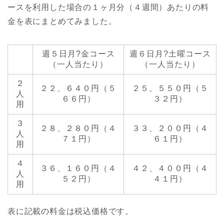
ースを利用した場合の１ヶ月分（４週間）あたりの料
金を表にまとめてみました。
週５日月?金コース
週６日月?土曜コース
（一人当たり）
（一人当たり）
２
２２、６４０円（５
２５、５５０円（５
人
６６円）
３２円）
用
３
２８、２８０円（４
３３、２００円（４
人
７１円）
６１円）
用
４
３６、１６０円（４
４２、４００円（４
人
５２円）
４１円）
用
表に記載の料金は税込価格です。