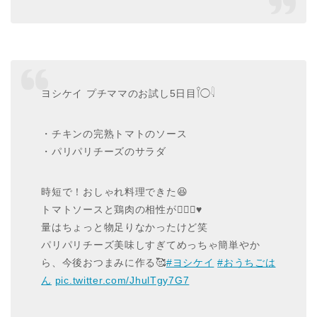
ヨシケイ プチママのお試し5日目𓌉◯𓇋
・チキンの完熟トマトのソース
・パリパリチーズのサラダ
時短で！おしゃれ料理できた😆
トマトソースと鶏肉の相性が🙆🏻‍♀️♥️
量はちょっと物足りなかったけど笑
パリパリチーズ美味しすぎてめっちゃ簡単やか
ら、今後おつまみに作る🥰
#ヨシケイ
#おうちごは
ん
pic.twitter.com/JhulTgy7G7