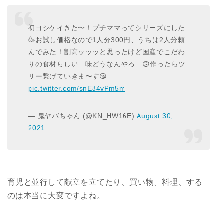
初ヨシケイきた〜！プチママってシリーズにした
🥳お試し価格なので1人分300円、うちは2人分頼
んでみた！割高ッッッと思ったけど国産でこだわ
りの食材らしい…味どうなんやろ…😕作ったらツ
リー繋げていきま〜す😘
pic.twitter.com/snE84vPm5m
— 鬼ヤバちゃん (@KN_HW16E)
August 30,
2021
育児と並行して献立を立てたり、買い物、料理、する
のは本当に大変ですよね。