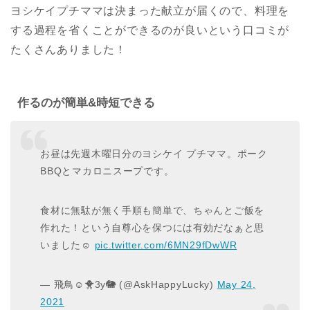
ヨシケイプチママは決まった献立が届くので、料理を
する過程を省くことができるのが良いという口コミが
たくさんありました！
作るのが簡単&時短できる
お昼は先週木曜日分のヨシケイ プチママ。ポーク
BBQとマカロニスープです。
食材に無駄が無く手順も簡単で、ちゃんとご飯を
作れた！という自尊心を保つには有効だなぁと思
いました☺️
pic.twitter.com/6MN29fDwWR
— 飛鳥☺︎🐥3y🐘 (@AskHappyLucky)
May 24,
2021