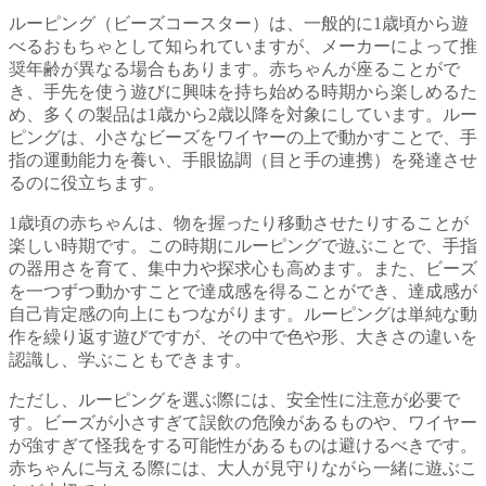
ルーピング（ビーズコースター）は、一般的に1歳頃から遊
べるおもちゃとして知られていますが、メーカーによって推
奨年齢が異なる場合もあります。赤ちゃんが座ることがで
き、手先を使う遊びに興味を持ち始める時期から楽しめるた
め、多くの製品は1歳から2歳以降を対象にしています。ルー
ピングは、小さなビーズをワイヤーの上で動かすことで、手
指の運動能力を養い、手眼協調（目と手の連携）を発達させ
るのに役立ちます。
1歳頃の赤ちゃんは、物を握ったり移動させたりすることが
楽しい時期です。この時期にルーピングで遊ぶことで、手指
の器用さを育て、集中力や探求心も高めます。また、ビーズ
を一つずつ動かすことで達成感を得ることができ、達成感が
自己肯定感の向上にもつながります。ルーピングは単純な動
作を繰り返す遊びですが、その中で色や形、大きさの違いを
認識し、学ぶこともできます。
ただし、ルーピングを選ぶ際には、安全性に注意が必要で
す。ビーズが小さすぎて誤飲の危険があるものや、ワイヤー
が強すぎて怪我をする可能性があるものは避けるべきです。
赤ちゃんに与える際には、大人が見守りながら一緒に遊ぶこ