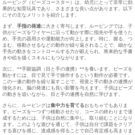
ルーピング（ビーズコースター）は、幼児にとって非常に効
果的な知育玩具であり、さまざまな良い点があります。以下
にその主なメリットを紹介します。
まず、
手指の発達
に大きく寄与します。ルーピングでは、子
供がビーズをワイヤーに沿って動かす際に指先や手を使うた
め、手先の器用さや運動能力が向上します。特に、握る、つ
まむ、移動させるなどの動作が繰り返されることで、細かな
手先の動きをコントロールする力が鍛えられ、将来的な手書
きや絵を描くスキルにもつながります。
次に、**手眼協調（目と手の連携）**を養います。ビーズを
動かすには、目で見て手で操作するという動作が必要です。
この一連の動作を繰り返すことで、視覚と手の動きの連携が
強化され、脳の発達にも良い影響を与えます。子供はビーズ
の動きを追いながら、目と手の連携を自然に学びます。
さらに、ルーピングは
集中力を育てる
おもちゃでもありま
す。ビーズを一つずつ移動させたり、コースの終わりまで達
成するためには、子供は自然に集中し、取り組むことになり
ます。このような遊びを通じて、子供は自分で課題をクリア
する喜びを感じ、達成感を得ることで自己肯定感も高まりま