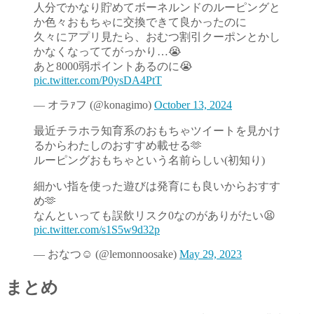
人分でかなり貯めてボーネルンドのルーピングと
か色々おもちゃに交換できて良かったのに
久々にアプリ見たら、おむつ割引クーポンとかし
かなくなっててがっかり…😭
あと8000弱ポイントあるのに😭
pic.twitter.com/P0ysDA4PtT
— オラｧフ (@konagimo)
October 13, 2024
最近チラホラ知育系のおもちゃツイートを見かけ
るからわたしのおすすめ載せる🫶
ルーピングおもちゃという名前らしい(初知り)
細かい指を使った遊びは発育にも良いからおすす
め🫶
なんといっても誤飲リスク0なのがありがたい😫
pic.twitter.com/s1S5w9d32p
— おなつ︎☺︎ (@lemonnoosake)
May 29, 2023
まとめ