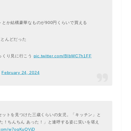
とか結構豪華なものが900円くらいで買える
ほとんどだった
っくり見に行こう
pic.twitter.com/BIbWC7h1FF
)
February 24, 2024
セットを見つけた三歳くらいの女児。「キッチン」と
た！ちんちん あった！」と連呼する姿に笑いを堪え
r.com/w7ogKuQVjD