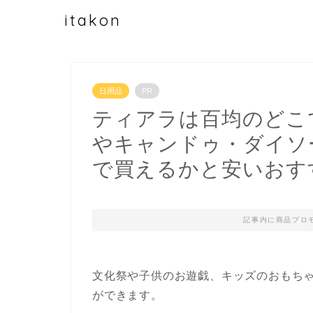
itakon
日用品
PR
ティアラは百均のどこ
やキャンドゥ・ダイソ
で買えるかと安いおす
記事内に商品プロ
文化祭や子供のお遊戯、キッズのおもち
ができます。