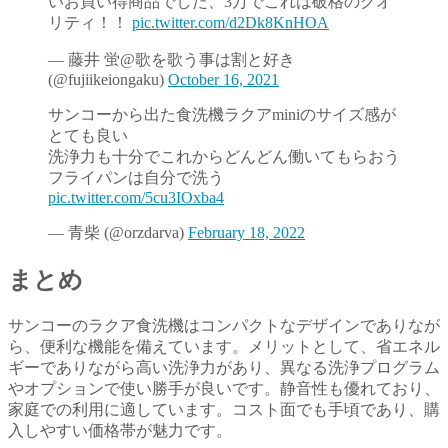
いお買い得商品でした、3万でこれは破格のクオ
リティ！！
pic.twitter.com/d2Dk8KnHOA
— 藤井 蛍@歌を歌う事は割と好き
(@fujiikeiongaku)
October 16, 2021
サンコーから出た食洗機ラクアminiのサイズ感が
とても良い
洗浄力も十分でこれからどんどん働いてもらおう
フライパンは自分で洗う
pic.twitter.com/5cu3IOxba4
— 青柴 (@orzdarva)
February 18, 2022
まとめ
サンコーのラクア食洗機はコンパクトなデザインでありなが
ら、便利な機能を備えています。メリットとして、省エネル
ギーでありながら高い洗浄力があり、異なる洗浄プログラム
やオプションで使い勝手が良いです。静音性も優れており、
家庭での利用に適しています。コスト面でも手頃であり、購
入しやすい価格帯が魅力です。