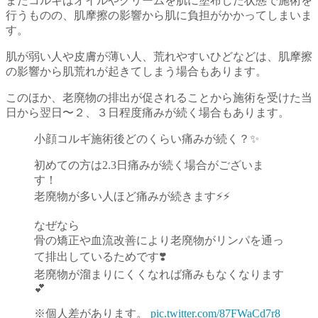
またコルギはオイルやクリームを肌に塗布した状態で施術を
行うものの、肌摩擦の影響から肌に負担がかかってしまいま
す。
肌が弱い人や皮膚が薄い人、荒れやすいひどなどは、肌摩擦
の影響から肌荒れが起きてしまう場合もあります。
このほか、老廃物の排出が促されることから施術を受けた当
日から翌日〜２、３日程度痛みが続く場合もあります。
小顔コルギ施術後どのくらい痛みが続く？✨
初めての方は2.3日痛みが続く場合がございま
す！
老廃物が多い人ほど痛みが続きます⚡️⚡️
なぜなら
骨の矯正や血流改善により老廃物がリンパを通っ
て排出しているためです❣️
老廃物が溜まりにくくなれば痛みもなくなります
💕
※個人差があります。
pic.twitter.com/87FWaCd7r8