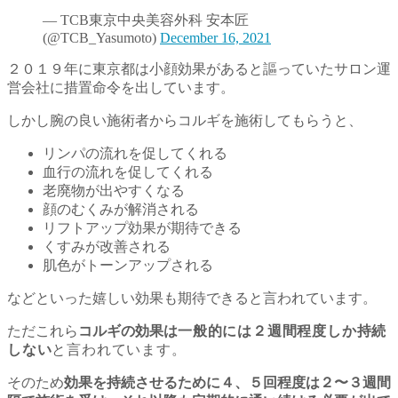
— TCB東京中央美容外科 安本匠
(@TCB_Yasumoto)
December 16, 2021
２０１９年に東京都は小顔効果があると謳っていた
サロン運
営会社に措置命令を出しています。
しかし腕の良い施術者からコルギを施術してもらうと、
リンパの流れを促してくれる
血行の流れを促してくれる
老廃物が出やすくなる
顔のむくみが解消される
リフトアップ効果が期待できる
くすみが改善される
肌色がトーンアップされる
などといった嬉しい効果も期待できると言われています。
ただこれら
コルギの効果は
一般的には２週間程度しか持続
しない
と言われています。
そのため
効果を持続させるために４、５回程度は２〜３週間