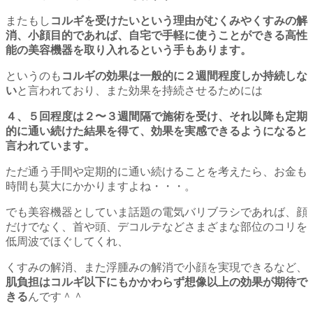
またもし
コルギを受けたいという理由がむくみやくすみの解
消、小顔目的であれば、自宅で手軽に使うことができる高性
能の美容機器を取り入れるという手もあります。
というのも
コルギの効果は一般的に２週間程度しか持続しな
い
と言われており、また効果を持続させるためには
４、５回程度は２〜３週間隔で施術を受け、それ以降も定期
的に通い続けた結果を得て、効果を実感できるようになると
言われています。
ただ通う手間や定期的に通い続けることを考えたら、お金も
時間も莫大にかかりますよね・・・。
でも美容機器としていま話題の電気バリブラシであれば、顔
だけでなく、首や頭、デコルテなどさまざまな部位のコリを
低周波でほぐしてくれ、
くすみの解消、また浮腫みの解消で小顔を実現できるなど、
肌負担はコルギ以下にもかかわらず想像以上の効果が期待で
きる
んです＾＾