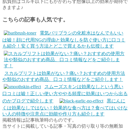
肌負担はコルギ以下にもかかわらず想像以上の効果が期待で
きますよ♪
こちらの記事も人気です。
電気バリブラシの化粧水はなんでもいい
は嘘！顔に代用NGの理由と効果なしを防ぐ使い方に口コミ
も紹介！安く買う方法とどこで買えるかも伝授します
スカルプリフトは効果がない？痛い？おすすめの使用方法
や類似のおすすめ商品、口コミ情報などをご紹介します！
スムーズスキンは効果なしという悪い
口コミは嘘！正しい使い方ややる頻度に効果はいつから出る
のかブログで紹介します
黒にんに
くは効果なしではない！効果的な食べ方は？食べてはいけな
い人の特徴や注意点に効能や作り方も紹介します
掲載情報は記事執筆時のものです。
当サイトに掲載している記事・写真の切り取り等の無断加