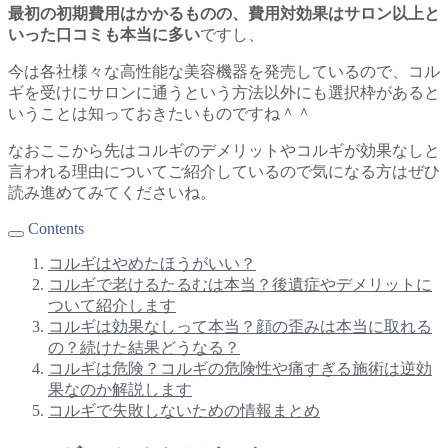
最初の初期費用はかかるものの、費用対効果はサロン以上と
いった口コミも本当に多い
ですし、
今は各社様々な高性能な美容機器を発売しているので、コル
ギを受けにサロンに通うという方法以外にも選択枠があると
いうことは知っておきたいものですね＾＾
なおここから先はコルギのデメリットやコルギが効果なしと
言われる理由についてご紹介しているので気になる方はぜひ
読み進めてみてくださいね。
Contents
コルギはやめたほうがいい？
コルギで老けるたるむは本当？後遺症やデメリットに
ついて紹介します
コルギは効果なしって本当？顔の歪みは本当に取れる
の？続けた結果どうなる？
コルギは危険？コルギの危険性や痛すぎる施術は逆効
果なのか解説します
コルギで失敗しないための情報まとめ