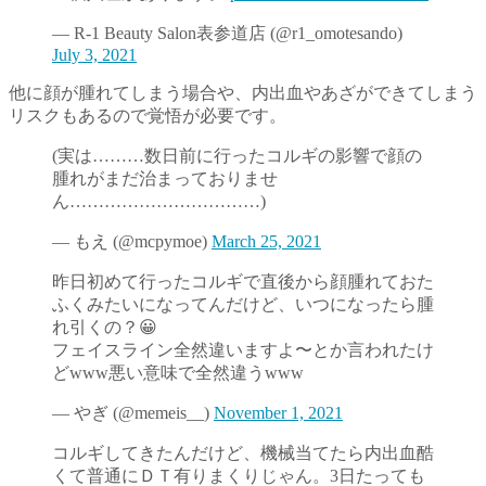
— R-1 Beauty Salon表参道店 (@r1_omotesando)
July 3, 2021
他に顔が腫れてしまう場合や、内出血やあざができてしまう
リスクもあるので覚悟が必要です。
(実は………数日前に行ったコルギの影響で顔の
腫れがまだ治まっておりませ
ん……………………………)
— もえ (@mcpymoe)
March 25, 2021
昨日初めて行ったコルギで直後から顔腫れておた
ふくみたいになってんだけど、いつになったら腫
れ引くの？😀
フェイスライン全然違いますよ〜とか言われたけ
どwww悪い意味で全然違うwww
— やぎ (@memeis__)
November 1, 2021
コルギしてきたんだけど、機械当てたら内出血酷
くて普通にＤＴ有りまくりじゃん。3日たっても