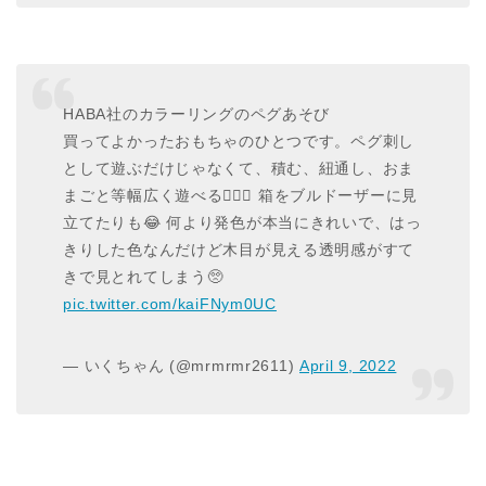
HABA社のカラーリングのペグあそび
買ってよかったおもちゃのひとつです。ペグ刺し
として遊ぶだけじゃなくて、積む、紐通し、おま
まごと等幅広く遊べる🙆🏻‍♀️ 箱をブルドーザーに見
立てたりも😂 何より発色が本当にきれいで、はっ
きりした色なんだけど木目が見える透明感がすて
きで見とれてしまう🥺
pic.twitter.com/kaiFNym0UC
— いくちゃん (@mrmrmr2611)
April 9, 2022