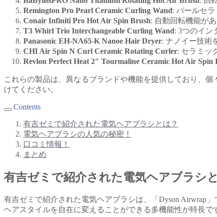
BaBylissPRO Nano Titanium Rotating Hot Air Brush
: 
Remington Pro Pearl Ceramic Curling Wand
: パール
Conair Infiniti Pro Hot Air Spin Brush
: 自動回転機能
T3 Whirl Trio Interchangeable Curling Wand
: 3つの
Panasonic EH-NA65-K Nanoe Hair Dryer
: ナノイー技
CHI Air Spin N Curl Ceramic Rotating Curler
: セラミ
Revlon Perfect Heat 2″ Tourmaline Ceramic Hot Air Spin
これらの製品は、異なるブランドや機能を提供しており、個
けてください。
Contents
有吉ゼミで紹介された電気ヘアブラシとは？
電気ヘアブラシの人気の秘密！
口コミ情報！
まとめ
有吉ゼミで紹介された電気ヘアブラシ
有吉ゼミで紹介された電気ヘアブラシは、「Dyson Airwra
ヘアスタイルを自在に変えることができる多機能性が特長で