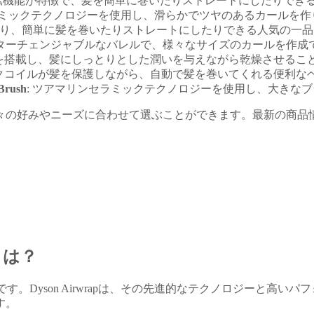
回転機能が特徴で、髪を簡単に巻いたりストレートにしたりでき
セラミックテクノロジーを使用し、滑らかでツヤのあるカールを
があり、簡単に髪を巻いたりストレートにしたりできる人気の一品
インターチェンジャブルなバレルで、様々なサイズのカールを作
術を搭載し、髪にしっとりとした潤いを与えながら乾燥させるこ
ックコイルが髪を保護しながら、自動で髪を巻いてくれる便利な
 Brush
: ツアマリンセラミックテクノロジーを使用し、大きな
々の好みやニーズに合わせて選ぶことができます。最新の商品
とは？
p」です。Dyson Airwrapは、その先進的なテクノロジー
す。