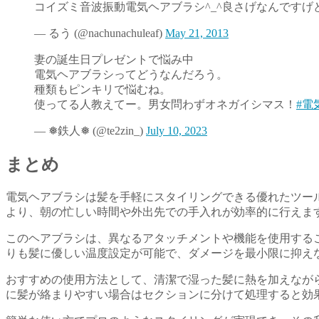
コイズミ音波振動電気ヘアブラシ^_^良さげなんですげど
— るう (@nachunachuleaf)
May 21, 2013
妻の誕生日プレゼントで悩み中
電気ヘアブラシってどうなんだろう。
種類もピンキリで悩むね。
使ってる人教えてー。男女問わずオネガイシマス！
#電
— ❅鉄人❅ (@te2zin_)
July 10, 2023
まとめ
電気ヘアブラシは髪を手軽にスタイリングできる優れたツー
より、朝の忙しい時間や外出先での手入れが効率的に行えま
このヘアブラシは、異なるアタッチメントや機能を使用する
りも髪に優しい温度設定が可能で、ダメージを最小限に抑え
おすすめの使用方法として、清潔で湿った髪に熱を加えなが
に髪が絡まりやすい場合はセクションに分けて処理すると効