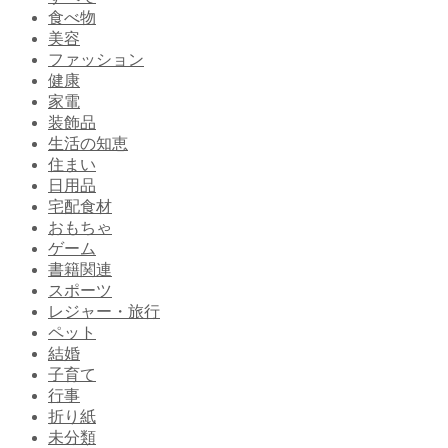
食べ物
美容
ファッション
健康
家電
装飾品
生活の知恵
住まい
日用品
宅配食材
おもちゃ
ゲーム
書籍関連
スポーツ
レジャー・旅行
ペット
結婚
子育て
行事
折り紙
未分類