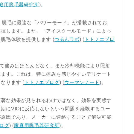
庭用脱毛器研究所
)
​。
、脱毛に最適な「パワーモード」が搭載されてお
発揮します。また、「アイスクールモード」によっ
脱毛体験を提供します​
(
つるんラボ
)
(
トトノエブロ
して痛みはほとんどなく、また冷却機能により照射
れます。これは、特に痛みを感じやすいデリケート
なります​
(
トトノエブログ
)
(
ウーマンノート
)
​。
顕著な効果が見られるわけではなく、効果を実感す
期にVIOに反応しないという問題を経験するユー
が原因であり、メーカーに連絡することで解決可能
ログ
)
(
家庭用脱毛器研究所
)
​。