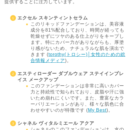
提供することに注力しています。
エクセル スキンティントセラム
このリキッドファンデーションは、美容液
成分を81%配合しており、時間が経っても
乾燥せずにツヤのある仕上がりをキープし
ます。特にカバー力がありながらも、厚塗
り感がないため、ナチュラルな肌を演出で
きます​
(
torothy(トロシー)│女性のための総
合情報メディア
)
​。
エスティローダー ダブルウェア ステイインプレ
イス メークアップ
このファンデーションは非常に高いカバー
力と持続性で知られており、皮脂や汗に強
いため崩れにくいです。また、豊富なカラ
ーバリエーションがあり、様々な肌色に合
わせやすいのが特徴です​
(
My Best
)
​。
シャネル ヴィタルミエール アクア
シャネルのこのファンデーションは、水の