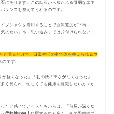
鉱石
にあります。この鉱石から放たれる微弱なエネ
なバランスを整えてくれるのです。
ライブシャツを着用することで血流速度が平均
、「気のせい」や「思い込み」では片付けられない、
“ただ着るだけで、日常生活の中で体を整えられるウ
るのです。
こりが軽くなった」「朝の腰の重さがなくなった」
が多く見られ、忙しくても健康を意識したい方々か
なったと感じている人たちからは、「前屈が深くな
いう
柔軟性の向上
に関する声も多く、その即効性に