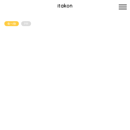
itakon
食べ物
PR