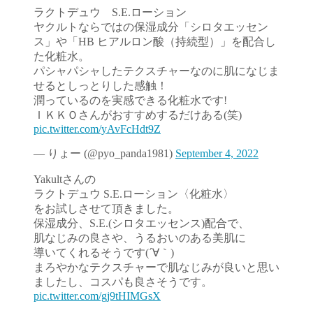
ラクトデュウ S.E.ローション
ヤクルトならではの保湿成分「シロタエッセン
ス」や「HB ヒアルロン酸（持続型）」を配合し
た化粧水。
パシャパシャしたテクスチャーなのに肌になじま
せるとしっとりした感触！
潤っているのを実感できる化粧水です!
ＩＫＫＯさんがおすすめするだけある(笑)
pic.twitter.com/yAvFcHdt9Z
— りょー (@pyo_panda1981)
September 4, 2022
Yakultさんの
ラクトデュウ S.E.ローション〈化粧水〉
をお試しさせて頂きました。
保湿成分、S.E.(シロタエッセンス)配合で、
肌なじみの良さや、うるおいのある美肌に
導いてくれるそうです(´∀｀)
まろやかなテクスチャーで肌なじみが良いと思い
ましたし、コスパも良さそうです。
pic.twitter.com/gj9tHIMGsX