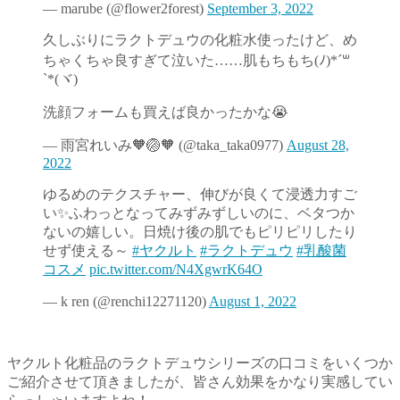
— marube (@flower2forest)
September 3, 2022
久しぶりにラクトデュウの化粧水使ったけど、め
ちゃくちゃ良すぎて泣いた……肌もちもち(ﾉ)*´꒳
`*(ヾ)
洗顔フォームも買えば良かったかな😭
— 雨宮れいみ🧡🏐🧡 (@taka_taka0977)
August 28,
2022
ゆるめのテクスチャー、伸びが良くて浸透力すご
い✨ふわっとなってみずみずしいのに、ベタつか
ないの嬉しい。日焼け後の肌でもピリピリしたり
せず使える～
#ヤクルト
#ラクトデュウ
#乳酸菌
コスメ
pic.twitter.com/N4XgwrK64O
— k ren (@renchi12271120)
August 1, 2022
ヤクルト化粧品のラクトデュウシリーズの口コミをいくつか
ご紹介させて頂きましたが、皆さん効果をかなり実感してい