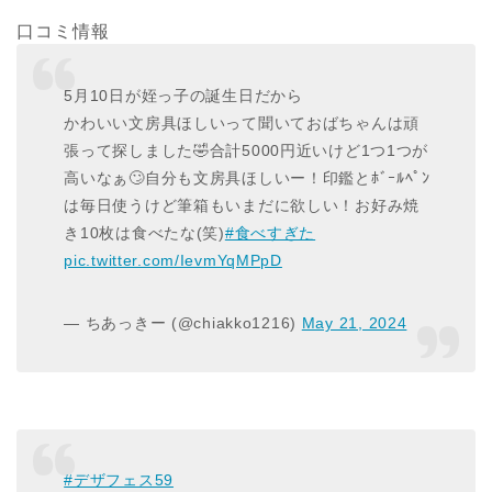
口コミ情報
5月10日が姪っ子の誕生日だから
かわいい文房具ほしいって聞いておばちゃんは頑
張って探しました🤣合計5000円近いけど1つ1つが
高いなぁ🙄自分も文房具ほしいー！印鑑とﾎﾞｰﾙﾍﾟﾝ
は毎日使うけど筆箱もいまだに欲しい！お好み焼
き10枚は食べたな(笑)
#食べすぎた
pic.twitter.com/IevmYqMPpD
— ちあっきー (@chiakko1216)
May 21, 2024
#デザフェス59