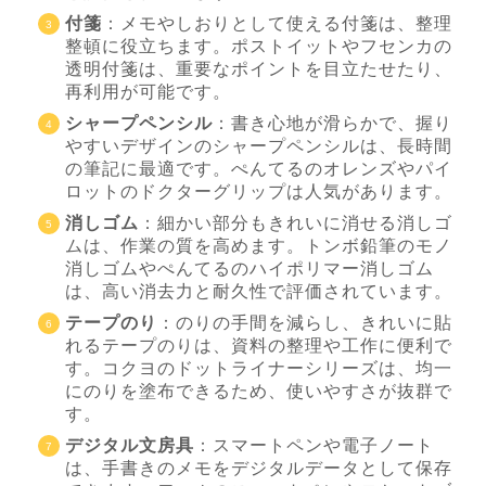
付箋
：メモやしおりとして使える付箋は、整理
整頓に役立ちます。ポストイットやフセンカの
透明付箋は、重要なポイントを目立たせたり、
再利用が可能です。
シャープペンシル
：書き心地が滑らかで、握り
やすいデザインのシャープペンシルは、長時間
の筆記に最適です。ぺんてるのオレンズやパイ
ロットのドクターグリップは人気があります。
消しゴム
：細かい部分もきれいに消せる消しゴ
ムは、作業の質を高めます。トンボ鉛筆のモノ
消しゴムやぺんてるのハイポリマー消しゴム
は、高い消去力と耐久性で評価されています。
テープのり
：のりの手間を減らし、きれいに貼
れるテープのりは、資料の整理や工作に便利で
す。コクヨのドットライナーシリーズは、均一
にのりを塗布できるため、使いやすさが抜群で
す。
デジタル文房具
：スマートペンや電子ノート
は、手書きのメモをデジタルデータとして保存