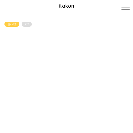
itakon
食べ物
PR