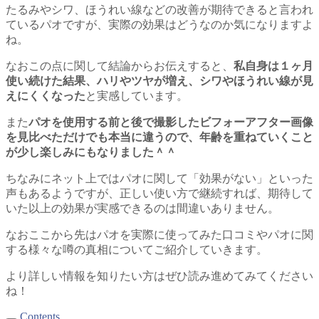
たるみやシワ、ほうれい線などの改善が期待できると言われ
ているパオですが、実際の効果はどうなのか気になりますよ
ね。
なおこの点に関して結論からお伝えすると、
私自身は１ヶ月
使い続けた結果、ハリやツヤが増え、シワやほうれい線が見
えにくくなった
と実感しています。
また
パオを使用する前と後で撮影したビフォーアフター画像
を見比べただけでも本当に違うので、年齢を重ねていくこと
が少し楽しみにもなりました＾＾
ちなみにネット上ではパオに関して「効果がない」といった
声もあるようですが、正しい使い方で継続すれば、期待して
いた以上の効果が実感できるのは間違いありません。
なおここから先はパオを実際に使ってみた口コミやパオに関
する様々な噂の真相についてご紹介していきます。
より詳しい情報を知りたい方はぜひ読み進めてみてください
ね！
Contents