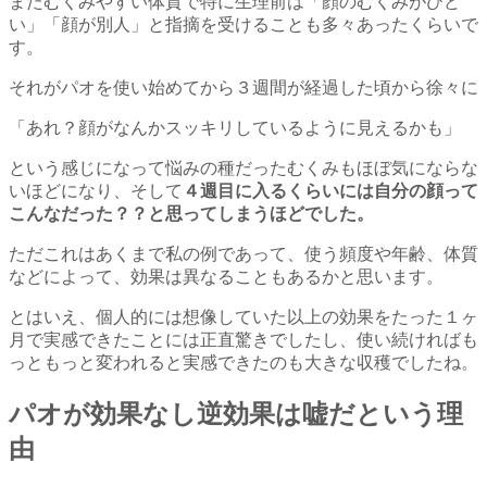
またむくみやすい体質で特に生理前は「顔のむくみがひど
い」「顔が別人」と指摘を受けることも多々あったくらいで
す。
それがパオを使い始めてから３週間が経過した頃から徐々に
「あれ？顔がなんかスッキリしているように見えるかも」
という感じになって悩みの種だったむくみもほぼ気にならな
いほどになり、そして
４週目に入るくらいには自分の顔って
こんなだった？？と思ってしまうほどでした。
ただこれはあくまで私の例であって、使う頻度や年齢、体質
などによって、効果は異なることもあるかと思います。
とはいえ、個人的には想像していた以上の効果をたった１ヶ
月で実感できたことには正直驚きでしたし、使い続ければも
っともっと変われると実感できたのも大きな収穫でしたね。
パオが効果なし逆効果は嘘だという理
由