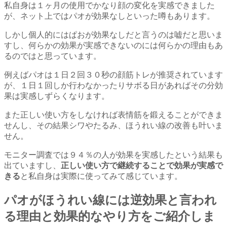
私自身は１ヶ月の使用でかなり顔の変化を実感できました
が、ネット上ではパオが効果なしといった噂もあります。
しかし個人的にはぱおが効果なしだと言うのは嘘だと思いま
すし、何らかの効果が実感できないのには何らかの理由もあ
るのではと思っています。
例えばパオは１日２回３０秒の顔筋トレが推奨されています
が、１日１回しか行わなかったりサボる日があればその分効
果は実感しずらくなります。
また正しい使い方をしなければ表情筋を鍛えることができま
せんし、その結果シワやたるみ、ほうれい線の改善も叶いま
せん。
モニター調査では９４％の人が効果を実感したという結果も
出ていますし、
正しい使い方で継続することで効果が実感で
きる
と私自身は実際に使ってみて感じています。
パオがほうれい線には逆効果と言われ
る理由と効果的なやり方をご紹介しま