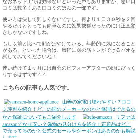
なおネット上では効果ないといった声もありますが、悪い口
コミは数多くある口コミのほんの一部です。
使い方は決して難しくないですし、何より１日３０秒を２回
やるだけととっても簡単なのに効果抜群だったのには正直驚
きしかないですしね。
もし以前と比べて顔がぼやけている、年齢的に気になること
がある、といった場合は、気軽に顔の筋トレができるパオを
試してみてくださいね！
使い続けて１ヶ月には自分のビフォーアフターの顔にびっく
りするはずです＾＾
こちらの記事も人気です。
山善の家電は壊れやすい？口コ
ミ評判を紹介！どこの国のメーカーなのかと修理はできるの
かと保証についてもご紹介します
リファは
amazonでなぜ安い？偽物の見分け方を紹介！正規品はどこ
で売ってるのかと公式のセールやクーポンはあるのかも解説
します