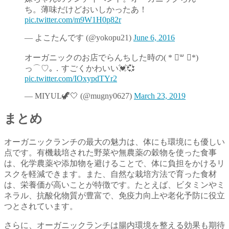
ち。薄味だけどおいしかったあ！
pic.twitter.com/m9W1H0p82r
— よこたんです (@yokopu21)
June 6, 2016
オーガニックのお店でらんちした時の( * ॑꒳ ॑*)
っ⌒♡｡．すごくかわいい💓💞
pic.twitter.com/IOxypdTYr2
— MIYUL🦖🤍 (@mugny0627)
March 23, 2019
まとめ
オーガニックランチの最大の魅力は、体にも環境にも優しい
点です。有機栽培された野菜や無農薬の穀物を使った食事
は、化学農薬や添加物を避けることで、体に負担をかけるリ
スクを軽減できます。また、自然な栽培方法で育った食材
は、栄養価が高いことが特徴です。たとえば、ビタミンやミ
ネラル、抗酸化物質が豊富で、免疫力向上や老化予防に役立
つとされています。
さらに、オーガニックランチは腸内環境を整える効果も期待