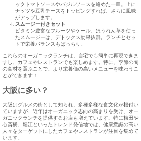
ックトマトソースやバジルソースを絡めた一皿。上に
ナッツや豆乳チーズをトッピングすれば、さらに風味
がアップします。
スムージー付きセット
ビタミン豊富なフルーツやケール、ほうれん草を使っ
たスムージーは、デトックス効果抜群。ランチとセッ
トで栄養バランスもばっちり。
これらのオーガニックランチは、自宅でも簡単に再現できま
すし、カフェやレストランでも楽しめます。特に、季節の旬
の食材を選ぶことで、より栄養価の高いメニューを味わうこ
とができます！
大阪に多い？
大阪はグルメの街として知られ、多種多様な食文化が根付い
ていますが、近年はオーガニック志向の高まりを受け、オー
ガニックランチを提供するお店も増えています。特に梅田や
心斎橋、堀江といったトレンド発信地では、健康意識の高い
人々をターゲットにしたカフェやレストランが注目を集めて
います。