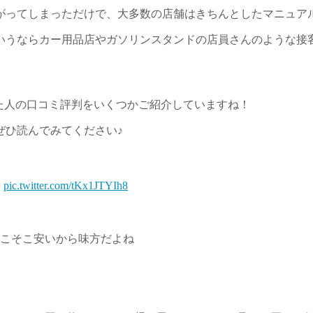
がってしまっただけで、大多数の店舗はきちんとしたマニュア
いうならカー用品店やガソリンスタンドの店員さんのような接
た人の口コミ評判をいくつかご紹介していますね！
ぜひ読んでみてください♪

pic.twitter.com/tKx1JTYIh8
こそこ安いから味方だよね