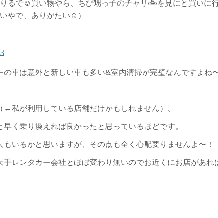
りるで☺️買い物やら、ちび甥っ子のチャリ🚲️を見にと買いに
いやで、ありがたい☺️）
23
ーの車は意外と新しい車も多い&室内清掃が完璧なんですよね
（←私が利用している店舗だけかもしれません）、
と早く乗り換えれば良かったと思っているほどです。
人もいるかと思いますが、その点も全く心配要りませんよ〜！
大手レンタカー会社とほぼ変わり無いのでお近くにお店があれ