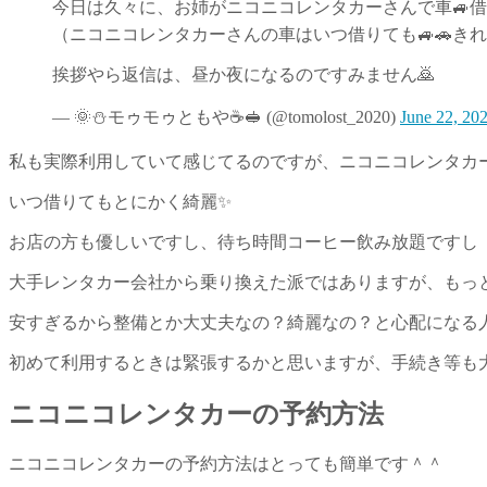
今日は久々に、お姉がニコニコレンタカーさんで車🚙借
（ニコニコレンタカーさんの車はいつ借りても🚙🚗きれ
挨拶やら返信は、昼か夜になるのですみません🙇
— 🌞⛄モゥモゥともや☕🥪 (@tomolost_2020)
June 22, 20
私も実際利用していて感じてるのですが、ニコニコレンタカ
いつ借りてもとにかく綺麗✨
お店の方も優しいですし、待ち時間コーヒー飲み放題ですし
大手レンタカー会社から乗り換えた派ではありますが、もっ
安すぎるから整備とか大丈夫なの？綺麗なの？と心配になる
初めて利用するときは緊張するかと思いますが、手続き等も
ニコニコレンタカーの予約方法
ニコニコレンタカーの予約方法はとっても簡単です＾＾