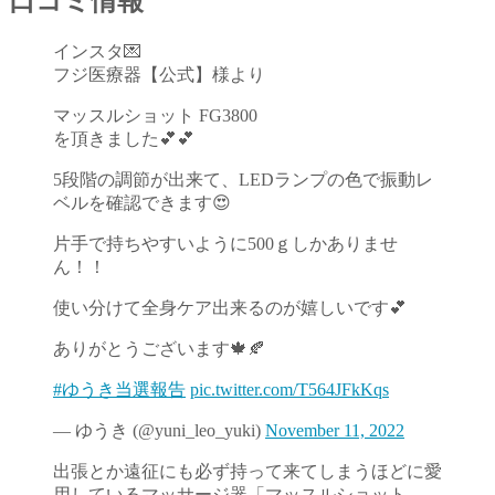
口コミ情報
インスタ💌
フジ医療器【公式】様より
マッスルショット FG3800
を頂きました💕💕
5段階の調節が出来て、LEDランプの色で振動レ
ベルを確認できます😍
片手で持ちやすいように500ｇしかありませ
ん！！
使い分けて全身ケア出来るのが嬉しいです💕
ありがとうございます🍁🍂
#ゆうき当選報告
pic.twitter.com/T564JFkKqs
— ゆうき (@yuni_leo_yuki)
November 11, 2022
出張とか遠征にも必ず持って来てしまうほどに愛
用しているマッサージ器「マッスルショット