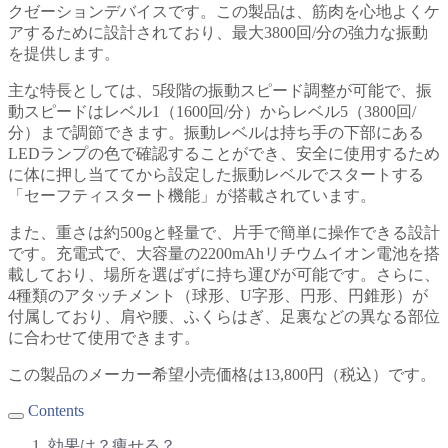
クゼーションデバイスです。この製品は、筋肉を心地よくケ
アするために設計されており、最大3800回/分の強力な振動
を提供します。
主な特長としては、5段階の振動スピード調整が可能で、振
動スピードはレベル1（1600回/分）からレベル5（3800回/
分）まで調節できます。振動レベルは持ち手の下部にある
LEDランプの色で確認することができ、安全に使用するため
に体に押し当ててから設定した振動レベルでスタートする
「セーフティスタート機能」が搭載されています。
また、重さは約500gと軽量で、片手で簡単に操作できる設計
です。充電式で、大容量の2200mAhリチウムイオン電池を搭
載しており、場所を選ばずに持ち運びが可能です。さらに、
4種類のアタッチメント（球形、U字形、円形、円錐形）が
付属しており、肩や腰、ふくらはぎ、足裏などの異なる部位
に合わせて使用できます。
この製品のメーカー希望小売価格は13,800円（税込）です。
Contents
効果は？痩せる？