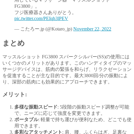
FG3800」。
フジ医療器さんありがとう。
pic.twitter.com/PEIqh3lPEV
— こたろー.jp (@Kotaro_jp)
November 22, 2022
まとめ
マッスルショット FG3800 スパークシルバー(SS)の使用には
いくつかのメリットがあります。このハンディタイプのマッ
サージデバイスは、筋肉の緊張を和らげ、リラクゼーション
を促進することが主な目的です。最大3800回/分の振動によ
り、深部の筋肉にも効果的にアプローチできます。
メリット:
多様な振動スピード
: 5段階の振動スピード調整が可能
で、ニーズに応じて強度を変更できます。
ポータブル
: 軽量で持ち運びが便利なため、どこでも使
用できます。
多彩なアタッチメント
: 肩、腰、ふくらはぎ、足裏な