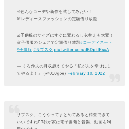
☑️色んなコーデや新作を試してみたい！
🌸レディースファッションの定額借り放題
☑️子供服のサイズはすぐに変わるし衣替えも大変！
🌸子供服のシェアで定額借り放題
#コーディネート
#子供服
#サブスク
pic.twitter.com/dBDpldEsxA
— くろ@夫の月収超えてやる「私が夫を幸せにし
てやるよ！」 (@010goe)
February 18, 2022
サブスク、こうやってまとめてあると精査できて
いいですね👍🏻我が家は電子書籍と音楽、動画を利