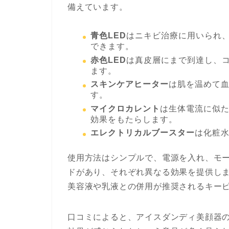
備えています。
青色LED
はニキビ治療に用いられ
できます。
赤色LED
は真皮層にまで到達し、
ます。
スキンケアヒーター
は肌を温めて
す。
マイクロカレント
は生体電流に似
効果をもたらします。
エレクトリカルブースター
は化粧
使用方法はシンプルで、電源を入れ、モ
ドがあり、それぞれ異なる効果を提供し
美容液や乳液との併用が推奨されるキー
口コミによると、アイスダンディ美顔器