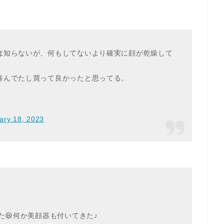
は知らないが、何もしてないより確実に顔が乾燥して
喜んでたし買って良かったと思ってる。
ary 18, 2023
た😆何か美顔器も付いてきた♪