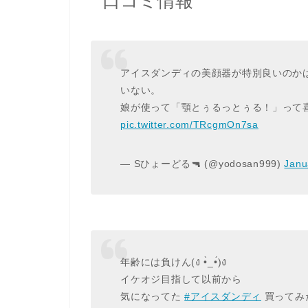
口コミ情報
アイスダンディの美顔器が特別良いのか
いない。
娘が使って「顎とぅるっとぅる！」って
pic.twitter.com/TRcgmOn7sa
— Sひょーどる🔫 (@yodosan999)
Janu
年齢には負けん(ง •̀_•́)ง
イケオジ目指して以前から
気になってた
#アイスダンディ
買ってみ