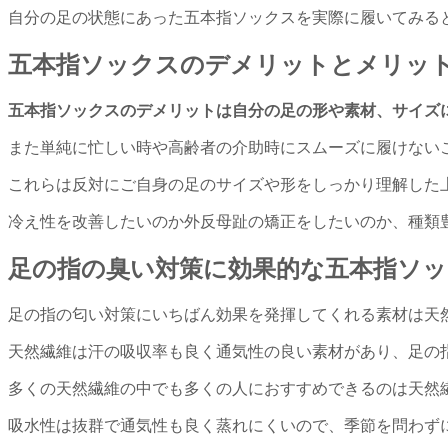
自分の足の状態にあった五本指ソックスを実際に履いてみる
五本指ソックスのデメリットとメリッ
五本指ソックスのデメリットは自分の足の形や素材、サイズ
また単純に忙しい時や高齢者の介助時にスムーズに履けない
これらは反対にご自身の足のサイズや形をしっかり理解した
冷え性を改善したいのか外反母趾の矯正をしたいのか、種類
足の指の臭い対策に効果的な五本指ソ
足の指の匂い対策にいちばん効果を発揮してくれる素材は天
天然繊維は汗の吸収率も良く通気性の良い素材があり、足の
多くの天然繊維の中でも多くの人におすすめできるのは天然
吸水性は抜群で通気性も良く蒸れにくいので、季節を問わず