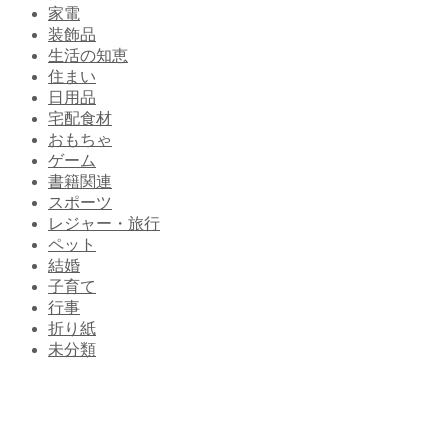
家電
装飾品
生活の知恵
住まい
日用品
宅配食材
おもちゃ
ゲーム
書籍関連
スポーツ
レジャー・旅行
ペット
結婚
子育て
行事
折り紙
未分類
HOME
日用品
五本指ソックスはやめたほうがいい？効果なしと言われ