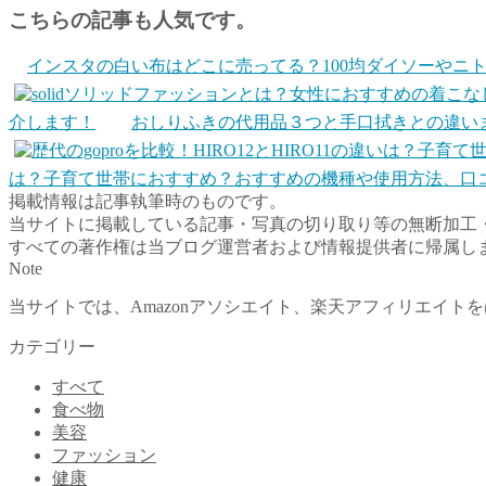
こちらの記事も人気です。
インスタの白い布はどこに売ってる？100均ダイソーやニ
介します！
おしりふきの代用品３つと手口拭きとの違い
は？子育て世帯におすすめ？おすすめの機種や使用方法、口
掲載情報は記事執筆時のものです。
当サイトに掲載している記事・写真の切り取り等の無断加工
すべての著作権は当ブログ運営者および情報提供者に帰属し
Note
当サイトでは、Amazonアソシエイト、楽天アフィリエイ
カテゴリー
すべて
食べ物
美容
ファッション
健康