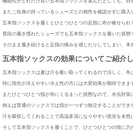
機能性がどれだけ良い五本指ソックスを選んだとしても、自
またご自身の持っているシューズとの相性を確認せずに購入
五本指ソックスを履くとひとつひとつの足指に布が被せられ
普段の履き慣れたシューズでも五本指ソックスを履いた状態
そのまま履き続けると足指の痛みを感じたりしてしまい、本
五本指ソックスの効果についてご紹介
五本指ソックスは夏は汗を吸い取ってくれるので涼しく、冬
特に指先が冷えやすい冷え性の方には大変効果が期待できま
またひとつひとつ指が布にくるまった状態なので、水虫対策
例えば普通のソックスでは指が一つずつ独立することができ
汗を吸収してくれることで高温多湿になりやすい状況を未然
そして五本指ソックスを履くことで、ひとつひとつの指に力