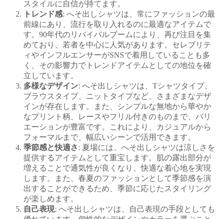
スタイルに自信が持てます。
トレンド感
: へそ出しシャツは、常にファッションの最
前線にあり、流行を取り入れるのに最適なアイテムで
す。90年代のリバイバルブームにより、再び注目を集
めており、若者を中心に人気があります。セレブリテ
ィやインフルエンサーがSNSで着用していることも多
く、その影響力でトレンドアイテムとしての地位を確
立しています。
多様なデザイン
: へそ出しシャツは、Tシャツタイプ、
ブラウスタイプ、ニットタイプなど、さまざまなデザ
インが存在します。また、シンプルな無地から華やか
なプリント柄、レースやフリル付きのものまで、バリ
エーションが豊富です。これにより、カジュアルから
フォーマルまで、幅広いシーンで活用できます。
季節感と快適さ
: 夏場には、へそ出しシャツは涼しさを
提供するアイテムとして重宝します。肌の露出部分が
増えることで通気性が良くなり、快適な着心地を実現
します。また、春夏のファッションとして季節感を演
出することができるため、季節に応じたスタイリング
が楽しめます。
自己表現
: へそ出しシャツは、自己表現の手段としても