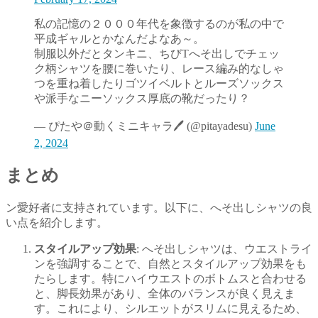
私の記憶の２０００年代を象徴するのが私の中で
平成ギャルとかなんだよなあ～。
制服以外だとタンキニ、ちびTへそ出しでチェッ
ク柄シャツを腰に巻いたり、レース編み的なしゃ
つを重ね着したりゴツイベルトとルーズソックス
や派手なニーソックス厚底の靴だったり？
— ぴたや＠動くミニキャラ🖊 (@pitayadesu)
June
2, 2024
まとめ
ン愛好者に支持されています。以下に、へそ出しシャツの良
い点を紹介します。
スタイルアップ効果
: へそ出しシャツは、ウエストライ
ンを強調することで、自然とスタイルアップ効果をも
たらします。特にハイウエストのボトムスと合わせる
と、脚長効果があり、全体のバランスが良く見えま
す。これにより、シルエットがスリムに見えるため、