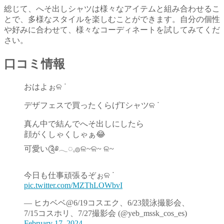
総じて、へそ出しシャツは様々なアイテムと組み合わせるこ
とで、多様なスタイルを楽しむことができます。自分の個性
や好みに合わせて、様々なコーディネートを試してみてくだ
さい。
口コミ情報
おはよぉଳ ᐝ
デザフェスで買ったくらげTシャツଳ ᐝ
真ん中で結んでへそ出しにしたら
顔がくしゃくしゃぁ😂
可愛い༊༅𓂃◌𓈒𓐍ଳ~ଳ~ ଳ~
今日も仕事頑張るぞぉଳ ᐝ
pic.twitter.com/MZThLOWbvI
— ヒカベベ@6/19コスエク、6/23競泳撮影会、
7/15コスホリ、7/27撮影会 (@yeb_mssk_cos_es)
February 17, 2024