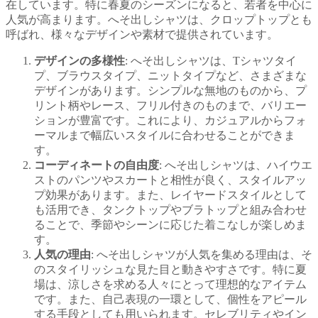
在しています。特に春夏のシーズンになると、若者を中心に
人気が高まります。へそ出しシャツは、クロップトップとも
呼ばれ、様々なデザインや素材で提供されています。
デザインの多様性
: へそ出しシャツは、Tシャツタイ
プ、ブラウスタイプ、ニットタイプなど、さまざまな
デザインがあります。シンプルな無地のものから、プ
リント柄やレース、フリル付きのものまで、バリエー
ションが豊富です。これにより、カジュアルからフォ
ーマルまで幅広いスタイルに合わせることができま
す。
コーディネートの自由度
: へそ出しシャツは、ハイウエ
ストのパンツやスカートと相性が良く、スタイルアッ
プ効果があります。また、レイヤードスタイルとして
も活用でき、タンクトップやブラトップと組み合わせ
ることで、季節やシーンに応じた着こなしが楽しめま
す。
人気の理由
: へそ出しシャツが人気を集める理由は、そ
のスタイリッシュな見た目と動きやすさです。特に夏
場は、涼しさを求める人々にとって理想的なアイテム
です。また、自己表現の一環として、個性をアピール
する手段としても用いられます。セレブリティやイン