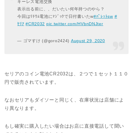
キーレス電池交換
表示出る前に、、だいたい何年持つのやら？
今回はﾘﾁｳﾑ電池にﾏｼﾞｯｸで日付書いたw
#ﾊﾟﾚｯﾄsw
#
ｾﾘｱ
#CR2032
pic.twitter.com/HVbnDNJter
— ゴマすけ (@goro2424)
August 29, 2020
セリアのコイン電池CR2032は、２つで１セット１１０
円で販売されています。
なおセリアもダイソーと同じく、在庫状況は店舗によ
り異なります。
もし確実に購入したい場合はお店に直接電話して聞い