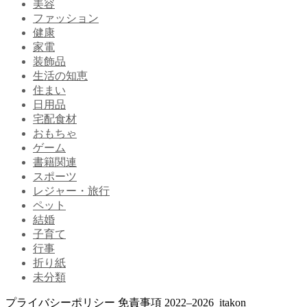
美容
ファッション
健康
家電
装飾品
生活の知恵
住まい
日用品
宅配食材
おもちゃ
ゲーム
書籍関連
スポーツ
レジャー・旅行
ペット
結婚
子育て
行事
折り紙
未分類
プライバシーポリシー
免責事項
2022–2026 itakon