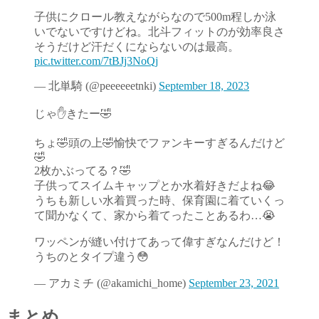
子供にクロール教えながらなので500m程しか泳
いでないですけどね。北斗フィットのが効率良さ
そうだけど汗だくにならないのは最高。
pic.twitter.com/7tBJj3NoQj
— 北単騎 (@peeeeeetnki)
September 18, 2023
じゃ✋きたー🤣
ちょ🤣頭の上🤣愉快でファンキーすぎるんだけど
🤣
2枚かぶってる？🤣
子供ってスイムキャップとか水着好きだよね😂
うちも新しい水着買った時、保育園に着ていくっ
て聞かなくて、家から着てったことあるわ…😭
ワッペンが縫い付けてあって偉すぎなんだけど！
うちのとタイプ違う😳
— アカミチ (@akamichi_home)
September 23, 2021
まとめ