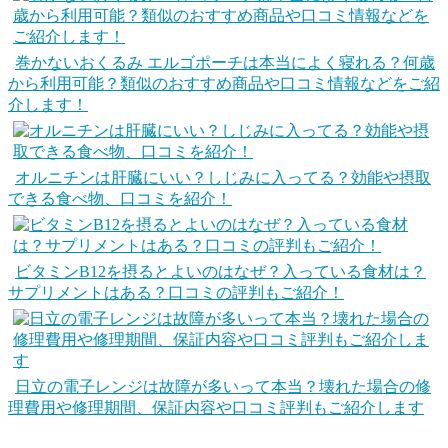
巻かないおくるみ エルゴポーチは本当によく寝れる？何歳
から利用可能？類似のおすすめ商品や口コミ情報などをご紹
介します！
オルニチンは肝臓にいい？しじみに入ってる？効能や摂取
できる食べ物、口コミを紹介！
ビタミンB12を摂るとよいのはなぜ？入っている食材は？
サプリメントはある？口コミの評判もご紹介！
日立の電子レンジは故障が多いって本当？壊れた場合の修
理費用や修理期間、保証内容や口コミ評判もご紹介します
0歳
1歳
2歳
3歳
こども
スイムキャップ
子供
水泳
水泳の帽子