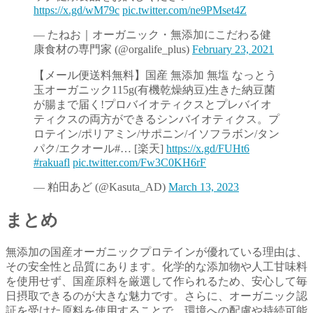
https://x.gd/wM79c
pic.twitter.com/ne9PMset4Z
— たねお｜オーガニック・無添加にこだわる健
康食材の専門家 (@orgalife_plus)
February 23, 2021
【メール便送料無料】国産 無添加 無塩 なっとう
玉オーガニック115g(有機乾燥納豆)生きた納豆菌
が腸まで届く!プロバイオティクスとプレバイオ
ティクスの両方ができるシンバイオティクス。プ
ロテイン/ポリアミン/サポニン/イソフラボン/タン
パク/エクオール#… [楽天]
https://x.gd/FUHt6
#rakuafl
pic.twitter.com/Fw3C0KH6rF
— 粕田あど (@Kasuta_AD)
March 13, 2023
まとめ
無添加の国産オーガニックプロテインが優れている理由は、
その安全性と品質にあります。化学的な添加物や人工甘味料
を使用せず、国産原料を厳選して作られるため、安心して毎
日摂取できるのが大きな魅力です。さらに、オーガニック認
証を受けた原料を使用することで、環境への配慮や持続可能