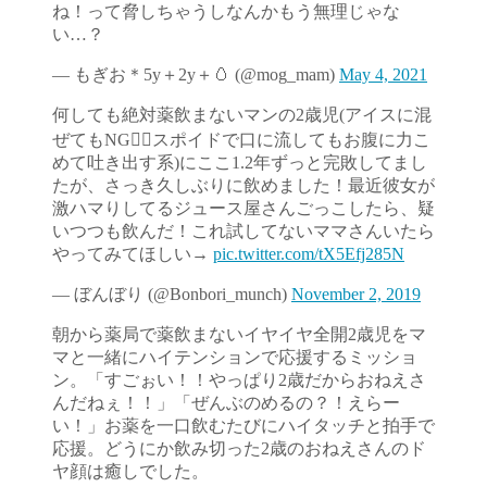
ね！って脅しちゃうしなんかもう無理じゃな
い…？
— もぎお＊5y＋2y＋🥚 (@mog_mam)
May 4, 2021
何しても絶対薬飲まないマンの2歳児(アイスに混
ぜてもNG🙅‍♀️スポイドで口に流してもお腹に力こ
めて吐き出す系)にここ1.2年ずっと完敗してまし
たが、さっき久しぶりに飲めました！最近彼女が
激ハマりしてるジュース屋さんごっこしたら、疑
いつつも飲んだ！これ試してないママさんいたら
やってみてほしい→
pic.twitter.com/tX5Efj285N
— ぼんぼり (@Bonbori_munch)
November 2, 2019
朝から薬局で薬飲まないイヤイヤ全開2歳児をマ
マと一緒にハイテンションで応援するミッショ
ン。「すごぉい！！やっぱり2歳だからおねえさ
んだねぇ！！」「ぜんぶのめるの？！えらー
い！」お薬を一口飲むたびにハイタッチと拍手で
応援。どうにか飲み切った2歳のおねえさんのド
ヤ顔は癒しでした。