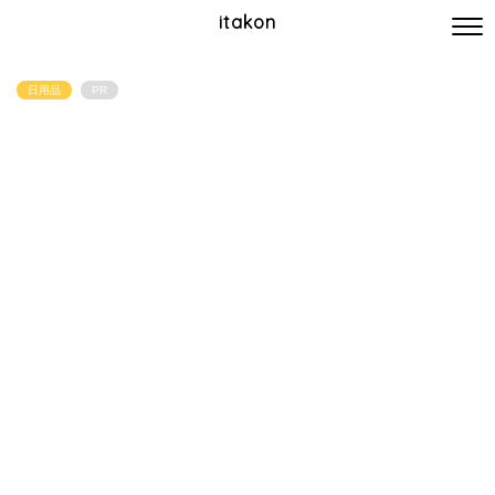
itakon
日用品
PR