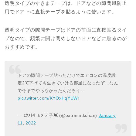
透明タイプのすきまテープは、ドアなどの隙間風防止
用でドア下に直接テープを貼るように使います。
透明タイプの隙間テープはドアの前面に直接貼るタイ
プなので、頻繁に開け閉めしないドアなどに貼るのが
おすすめです。
ドアの隙間テープ貼っただけでエアコンの温度設
定2℃下げても生きていける部屋になったぞ…なん
で今までやらなかったんだろう…
pic.twitter.com/KYOxHqYUWr
— ｴｸｽﾄﾘｰﾑメテ子👾 (@extrmmtkchan)
January
11, 2022